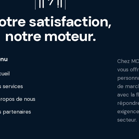
otre satisfaction,
notre moteur.
nu
Chez MO
vous off
ueil
personna
 services
de march
avec la f
ropos de nous
répondre
exigence
 partenaires
secteur.