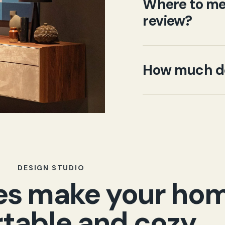
Where to mee
review?
How much do
DESIGN STUDIO
ces make your ho
table and cozy