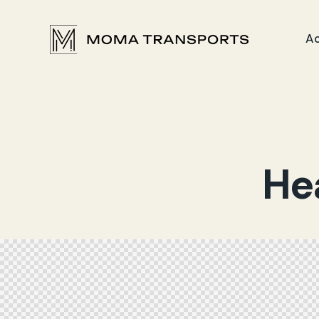
Ac
He